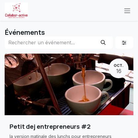
Se rendre au contenu
Événements
OCT.
16
Petit dej entrepreneurs #2
la version matinale des lunchs pour entrepreneurs