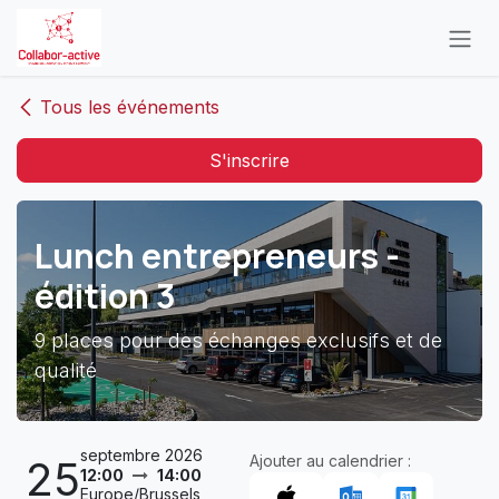
Se rendre au contenu
Tous les événements
S'inscrire
Lunch entrepreneurs -
édition 3
9 places pour des échanges exclusifs et de
qualité
septembre 2026
Ajouter au calendrier :
25
12:00
14:00
Europe/Brussels